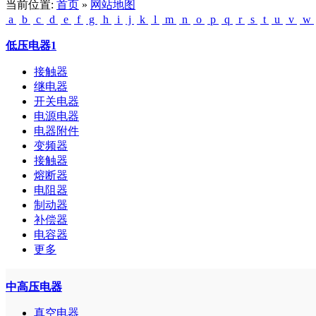
当前位置:
首页
»
网站地图
a
b
c
d
e
f
g
h
i
j
k
l
m
n
o
p
q
r
s
t
u
v
w
低压电器1
接触器
继电器
开关电器
电源电器
电器附件
变频器
接触器
熔断器
电阻器
制动器
补偿器
电容器
更多
中高压电器
真空电器