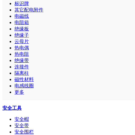
标识牌
其它配电附件
电磁线
电阻箱
绝缘板
绝缘子
云母片
热电偶
热电阻
绝缘带
连接件
隔离柱
磁性材料
电感线圈
更多
安全工具
安全帽
安全带
安全围栏