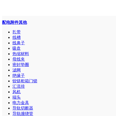
配电附件其他
扎带
线槽
线鼻子
吸盘
热缩材料
母线夹
密封垫圈
滤网
绝缘子
铰链柜箱门锁
汇流排
风机
端头
电力金具
导轨切断器
导轨缠绕管