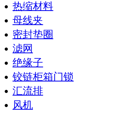
热缩材料
母线夹
密封垫圈
滤网
绝缘子
铰链柜箱门锁
汇流排
风机