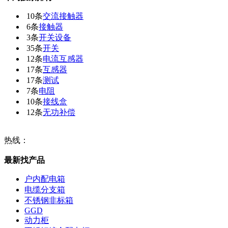
10条
交流接触器
6条
接触器
3条
开关设备
35条
开关
12条
电流互感器
17条
互感器
17条
测试
7条
电阻
10条
接线盒
12条
无功补偿
热线：
最新找产品
户内配电箱
电缆分支箱
不锈钢非标箱
GGD
动力柜