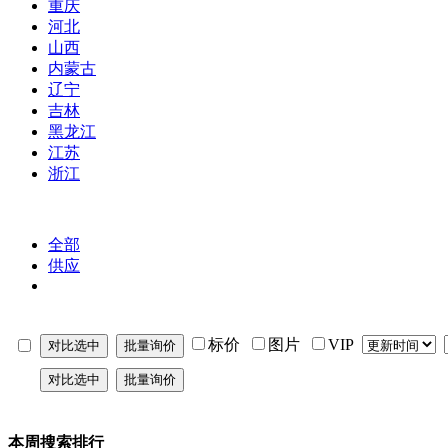
重庆
河北
山西
内蒙古
辽宁
吉林
黑龙江
江苏
浙江
全部
供应
标价
图片
VIP
本周搜索排行